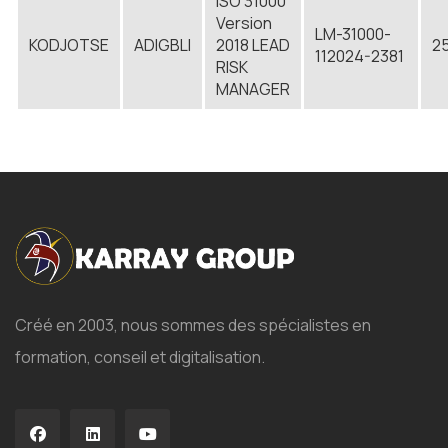
ISO 31000
Version
LM-31000-
KODJOTSE
ADIGBLI
2018 LEAD
25
112024-2381
RISK
MANAGER
Créé en 2003, nous sommes des spécialistes en
formation, conseil et digitalisation.