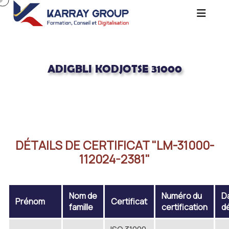
ADIGBLI KODJOTSE 31000
Acceuil
ADIGBLI KODJOTSE 31000
DÉTAILS DE CERTIFICAT "LM-31000-
112024-2381"
Nom de
Numéro du
D
Prénom
Certificat
famille
certification
d