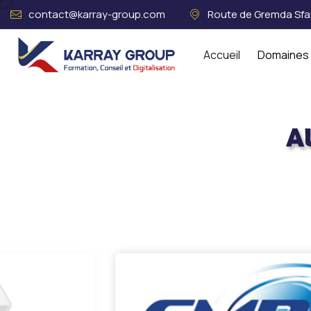
contact@karray-group.com
Route de Gremda Sfax
Accueil
Domaines 
A
Acceuil
Références
Automobile