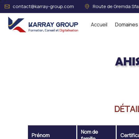
contact@karray-group.com
Route de Gremda Sfax
Accueil
Domaines 
AHI
Acceuil
AHISSOU SEWANOU ARNA
DÉTAI
Nom de
Prénom
Certific
famille