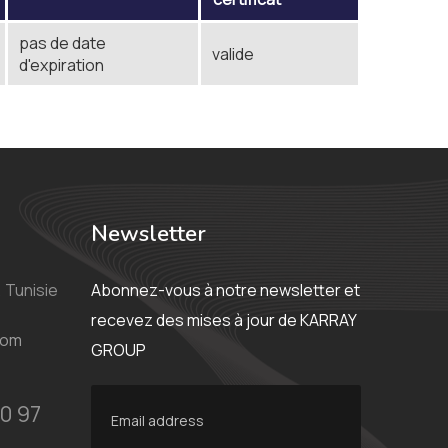
pas de date
valide
d'expiration
Newsletter
 Tunisie
Abonnez-vous à notre newsletter et
recevez des mises à jour de KARRAY
com
GROUP
0 97