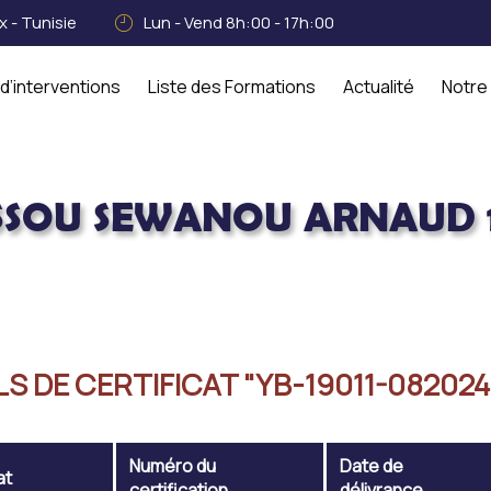
 - Tunisie
Lun - Vend 8h:00 - 17h:00
d’interventions
Liste des Formations
Actualité
Notre
SSOU SEWANOU ARNAUD 1
UD 19011
LS DE CERTIFICAT "YB-19011-082024
Numéro du
Date de
at
certification
délivrance