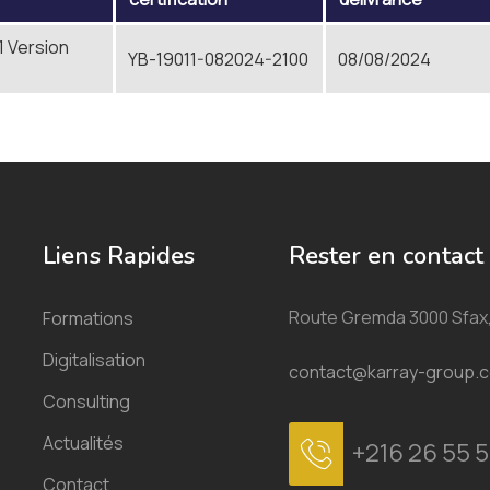
1 Version
YB-19011-082024-2100
08/08/2024
Liens Rapides
Rester en contact
Route Gremda 3000 Sfax,
Formations
Digitalisation
contact@karray-group.
Consulting
Actualités
+216 26 55 5
Contact