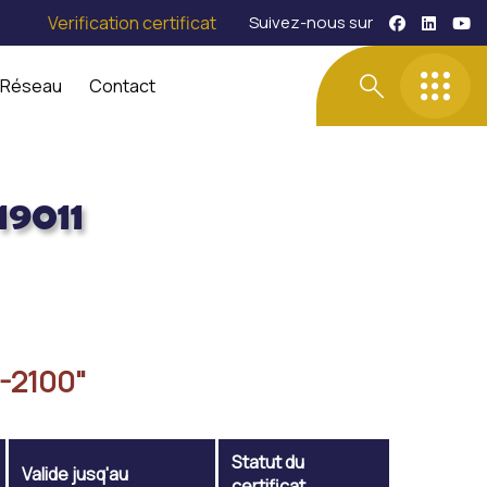
Verification certificat
Suivez-nous sur
 Réseau
Contact
9011
-2100"
Statut du
Valide jusq'au
certificat