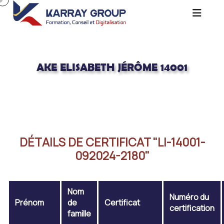
AKE ELISABETH JÉRÔME 14001
Acceuil
AKE ELISABETH JÉRÔME 14001
DÉTAILS DE CERTIFICAT "LI-14001-
092024-2180"
Nom
Numéro du
Prénom
de
Certificat
certification
famille