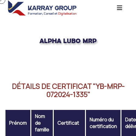
ALPHA LUBO MRP
Acceuil
ALPHA LUBO MRP
DÉTAILS DE CERTIFICAT "YB-MRP-
072024-1335"
Nom
Numéro du
Date
Prénom
de
Certificat
certification
déli
famille