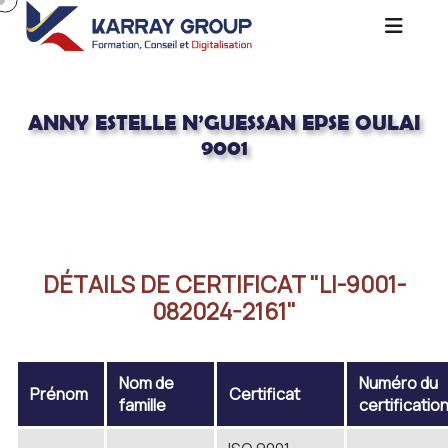
ANNY ESTELLE N’GUESSAN EPSE OULAI
9001
Acceuil
ANNY ESTELLE N’GUESSAN Epse OULAI 9001
DÉTAILS DE CERTIFICAT "LI-9001-
082024-2161"
Nom de
Numéro du
Prénom
Certificat
famille
certificatio