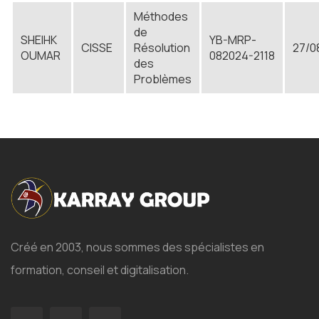
Méthodes
de
SHEIHK
YB-MRP-
CISSE
Résolution
27/0
OUMAR
082024-2118
des
Problèmes
Créé en 2003, nous sommes des spécialistes en
formation, conseil et digitalisation.