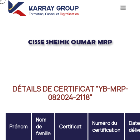
CISSE SHEIHK OUMAR MRP
Acceuil
CISSE SHEIHK OUMAR MRP
DÉTAILS DE CERTIFICAT "YB-MRP-
082024-2118"
Nom
Numéro du
Date
Prénom
de
Certificat
certification
déli
famille