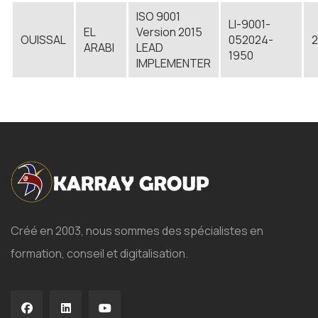
ISO 9001
LI-9001-
EL
Version 2015
OUISSAL
052024-
2
ARABI
LEAD
1950
IMPLEMENTER
Créé en 2003, nous sommes des spécialistes en
formation, conseil et digitalisation.