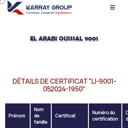
EL ARABI OUISSAL 9001
Acceuil
EL ARABI OUISSAL 9001
DÉTAILS DE CERTIFICAT "LI-9001-
052024-1950"
Nom
Numéro du
Prénom
de
Certificat
certification
d
famille