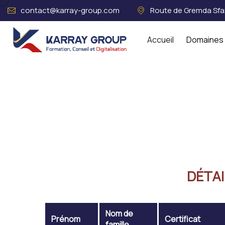
contact@karray-group.com
Route de Gremda Sfax
Accueil
Domaines 
Acceuil
EMMANUEL SAKA MRP
DÉTAI
Nom de
Prénom
Certificat
famille