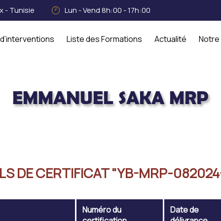
 - Tunisie
Lun - Vend 8h:00 - 17h:00
d’interventions
Liste des Formations
Actualité
Notre
EMMANUEL SAKA MRP
LS DE CERTIFICAT "YB-MRP-082024
Numéro du
Date de
certification
délivrance