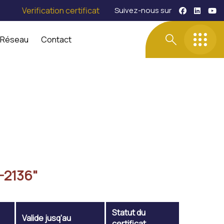
Verification certificat
Suivez-nous sur
 Réseau
Contact
-2136"
Statut du
Valide jusq'au
certificat