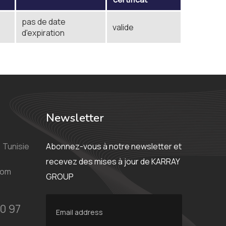
pas de date
valide
d'expiration
Newsletter
 Tunisie
Abonnez-vous à notre newsletter et
recevez des mises à jour de KARRAY
com
GROUP
0 97