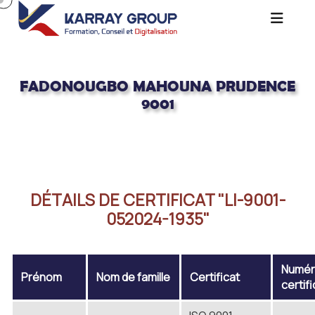
FADONOUGBO MAHOUNA PRUDENCE
9001
Acceuil
FADONOUGBO MAHOUNA PRUDENCE 9001
DÉTAILS DE CERTIFICAT "LI-9001-
052024-1935"
Numér
Prénom
Nom de famille
Certificat
certif