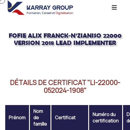
FOFIE ALIX FRANCK-N’ZIANISO 22000
VERSION 2018 LEAD IMPLEMENTER
Acceuil
FOFIE ALIX FRANCK-N’ZIANISO 22000 Version 2018 LEAD
IMPLEMENTER
DÉTAILS DE CERTIFICAT "LI-22000-
052024-1908"
Nom
Numéro du
D
Prénom
de
Certificat
certification
d
famille