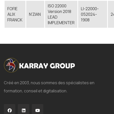
ISO 22000
FOFIE
LI-22000-
Version 2018
ALIX
N'ZIAN
052024-
2
LEAD
FRANCK
1908
IMPLEMENTER
Créé en 2003, nous sommes des spécialistes en
formation, conseil et digitalisation.