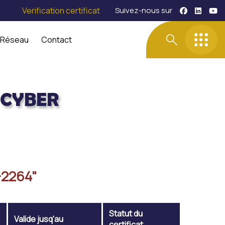
Verification certificat
Suivez-nous sur
 Réseau
Contact
 CYBER
-2264"
Statut du
Valide jusq'au
certificat