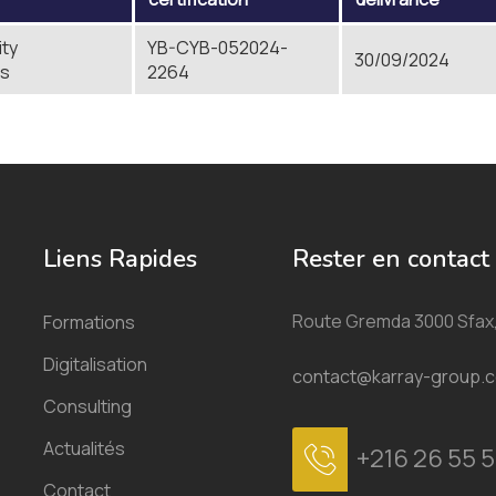
ity
YB-CYB-052024-
30/09/2024
ls
2264
Liens Rapides
Rester en contact
Route Gremda 3000 Sfax,
Formations
Digitalisation
contact@karray-group.
Consulting
Actualités
+216 26 55 5
Contact