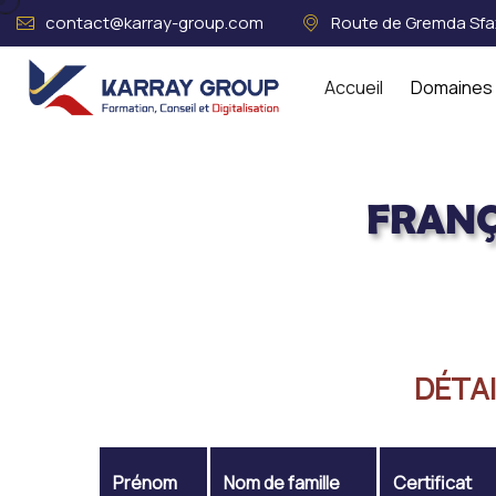
contact@karray-group.com
Route de Gremda Sfax
Accueil
Domaines 
FRANÇ
Acceuil
FRANÇOIS Tshizubu Cal
DÉTAI
Prénom
Nom de famille
Certificat