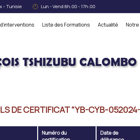
 - Tunisie
Lun - Vend 8h:00 - 17h:00
d’interventions
Liste des Formations
Actualité
Notre
OIS TSHIZUBU CALOMBO
ombo CYBER
LS DE CERTIFICAT "YB-CYB-052024
Numéro du
Date de
certification
délivrance