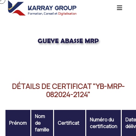
GUEYE ABASSE MRP
Acceuil
GUEYE ABASSE MRP
DÉTAILS DE CERTIFICAT "YB-MRP-
082024-2124"
Nom
Numéro du
Date
Prénom
de
Certificat
certification
déli
famille