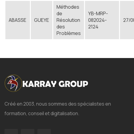
Méthodes
de
YB-MRP-
ABASSE
GUEYE
Résolution
082024-
27/0
des
2124
Problèmes
Créé en 2003, nous sommes des spécialistes en
formation, conseil et digitalisation.