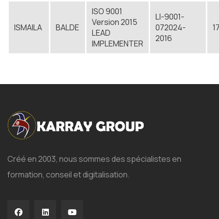
ISO 9001
LI-9001-
Version 2015
ISMAILA
BALDE
072024-
1
LEAD
2016
IMPLEMENTER
Créé en 2003, nous sommes des spécialistes en
formation, conseil et digitalisation.