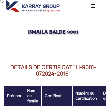
ISMAILA BALDE 9001
Acceuil
ISMAILA BALDE 9001
DÉTAILS DE CERTIFICAT "LI-9001-
072024-2016"
Nom
Numéro du
D
Prénom
de
Certificat
certification
d
famille