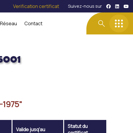
Verification certificat
Suivez-nous sur
 Réseau
Contact
5001
-1975"
Statut du
Valide jusq'au
certificat