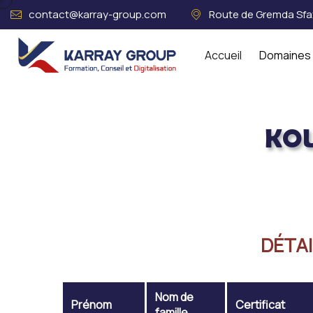
contact@karray-group.com
Route de Gremda Sfax
Accueil
Domaines 
KOU
Acceuil
KOUAKOU PAUL KOUADIO
DÉTAI
Nom de
Prénom
Certificat
famille