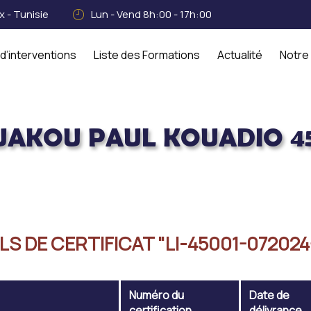
 - Tunisie
Lun - Vend 8h:00 - 17h:00
d’interventions
Liste des Formations
Actualité
Notre
AKOU PAUL KOUADIO 4
 45001
LS DE CERTIFICAT "LI-45001-072024
Numéro du
Date de
certification
délivrance