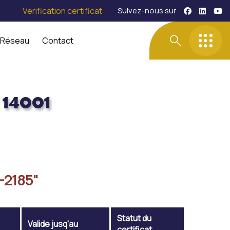
Verification certificat
Suivez-nous sur
 Réseau
Contact
14001
-2185"
Statut du
Valide jusq'au
certificat