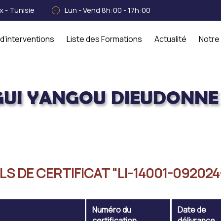
 - Tunisie
Lun - Vend 8h:00 - 17h:00
d’interventions
Liste des Formations
Actualité
Notre
UI YANGOU DIEUDONNE 
NNE 14001
LS DE CERTIFICAT "LI-14001-092024
Numéro du
Date de
certification
délivrance