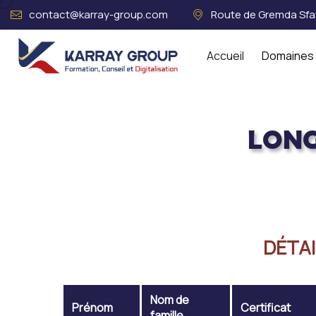
contact@karray-group.com
Route de Gremda Sfax
Accueil
Domaines 
LONG
Acceuil
LONGUI YANGOU DIEUDO
DÉTAI
Nom de
Prénom
Certificat
famille