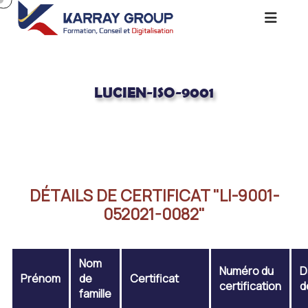
LUCIEN-ISO-9001
Acceuil
Lucien-ISO-9001
DÉTAILS DE CERTIFICAT "LI-9001-
052021-0082"
Nom
Numéro du
D
Prénom
de
Certificat
certification
d
famille