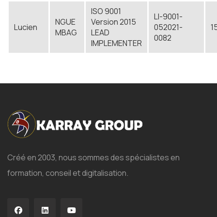
ISO 9001
LI-9001-
NGUE
Version 2015
Lucien
052021-
1
MBAG
LEAD
0082
IMPLEMENTER
Créé en 2003, nous sommes des spécialistes en
formation, conseil et digitalisation.