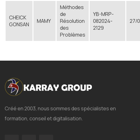
Méthodes
de
YB-MRP-
CHEICK
MAMY
Résolution
082024-
27/
GONSAN
des
2129
Problèmes
Créé en 2003, nous sommes des spécialistes en
formation, conseil et digitalisation.