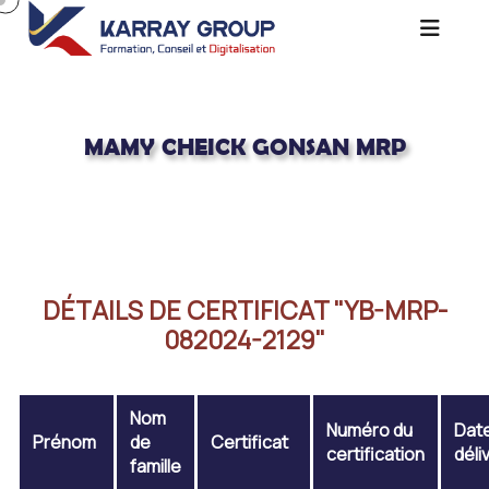
MAMY CHEICK GONSAN MRP
Acceuil
MAMY CHEICK GONSAN MRP
DÉTAILS DE CERTIFICAT "YB-MRP-
082024-2129"
Nom
Numéro du
Dat
Prénom
de
Certificat
certification
déli
famille