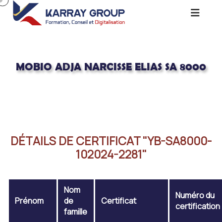
MOBIO ADJA NARCISSE ELIAS SA 8000
Acceuil
MOBIO ADJA NARCISSE ELIAS SA 8000
DÉTAILS DE CERTIFICAT "YB-SA8000-
102024-2281"
Nom
Numéro du
Prénom
de
Certificat
certification
famille