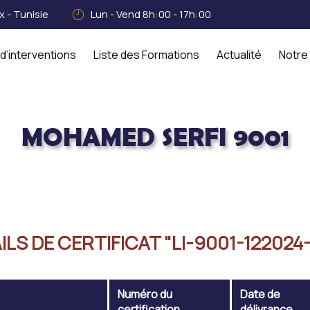
 - Tunisie
Lun - Vend 8h:00 - 17h:00
d’interventions
Liste des Formations
Actualité
Notre
MOHAMED SERFI 9001
ILS DE CERTIFICAT "LI-9001-122024-
Numéro du
Date de
certification
délivrance