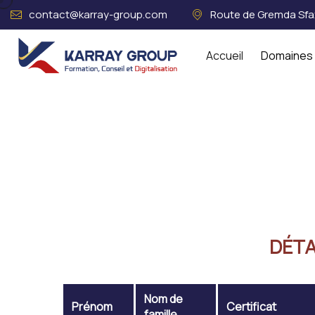
contact@karray-group.com
Route de Gremda Sfax
Accueil
Domaines 
Acceuil
MOHAMED SERFI 9001
DÉTA
Nom de
Prénom
Certificat
famille