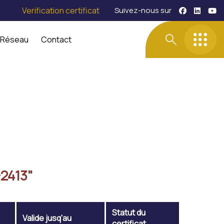
Verification certificat
Suivez-nous sur
 Réseau
Contact
2413"
Statut du
Valide jusq'au
certificat