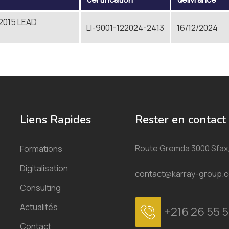
 2015 LEAD
LI-9001-122024-2413
16/12/2024
Liens Rapides
Rester en contact
Route Gremda 3000 Sfax,
Formations
Digitalisation
contact@karray-group.
Consulting
Actualités
+216 26 55 5
Contact