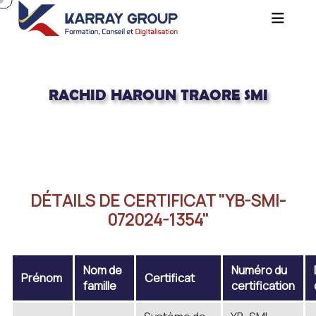
RACHID HAROUN TRAORE SMI
Acceuil
RACHID HAROUN TRAORE SMI
DÉTAILS DE CERTIFICAT "YB-SMI-
072024-1354"
Nom de
Numéro du
Prénom
Certificat
famille
certification