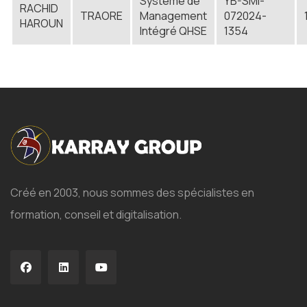
Système de
YB-SMI-
RACHID
TRAORE
Management
072024-
HAROUN
Intégré QHSE
1354
Créé en 2003, nous sommes des spécialistes en
formation, conseil et digitalisation.