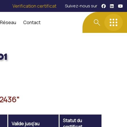
Verification certificat
Suivez-nous sur
 Réseau
Contact
01
-2436"
Statut du
Valide jusq'au
certificat