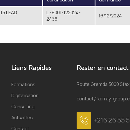
015 LEAD
LI-9001-122024-
16/12/2024
2436
Liens Rapides
Rester en contact
Route Gremda 3000 Sfax,
Formations
Digitalisation
contact@karray-group.
Consulting
Actualités
+216 26 55 5
Contact