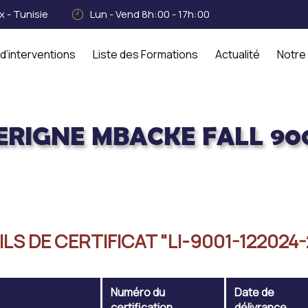
 - Tunisie
Lun - Vend 8h:00 - 17h:00
d’interventions
Liste des Formations
Actualité
Notre
ERIGNE MBACKE FALL 90
001
LS DE CERTIFICAT "LI-9001-122024
Numéro du
Date de
certification
délivrance