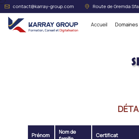
contact@karray-group.com
Route de Gremda Sfax
Accueil
Domaines 
S
Acceuil
SERIGNE MBACKE FALL 9
DÉTAI
Nom de
Prénom
Certificat
famille