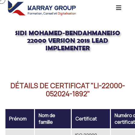
SIDI MOHAMED-BENDAHMANEISO
22000 VERSION 2018 LEAD
IMPLEMENTER
Acceuil
Sidi Mohamed-BendahmaneISO 22000 Version 2018 LEAD
IMPLEMENTER
DÉTAILS DE CERTIFICAT "LI-22000-
052024-1892"
Nom de
Numéro 
Prénom
Certificat
famille
certifica