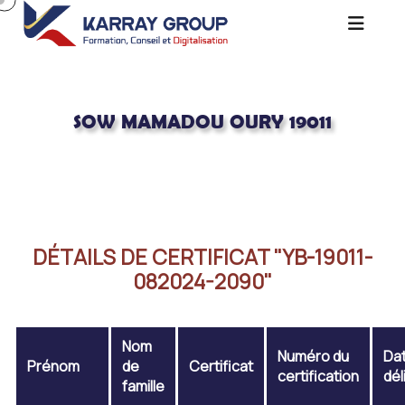
SOW MAMADOU OURY 19011
Acceuil
SOW MAMADOU OURY 19011
DÉTAILS DE CERTIFICAT "YB-19011-
082024-2090"
Nom
Numéro du
Da
Prénom
de
Certificat
certification
dél
famille