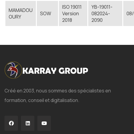
ISO 19011
YB-19011-
MAMADOU
SOW
Version
082024-
08
OURY
2018
2090
Créé en 2003, nous sommes des spécialistes en
formation, conseil et digitalisation.