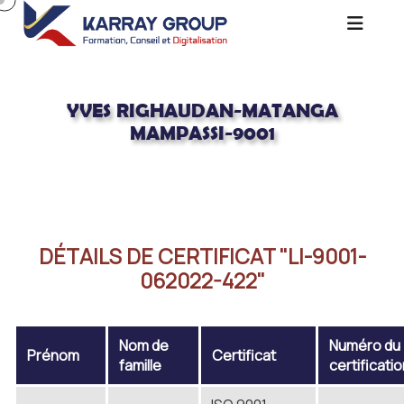
YVES RIGHAUDAN-MATANGA
MAMPASSI-9001
Acceuil
Yves Righaudan-MATANGA MAMPASSI-9001
DÉTAILS DE CERTIFICAT "LI-9001-
062022-422"
Nom de
Numéro du
Prénom
Certificat
famille
certificati