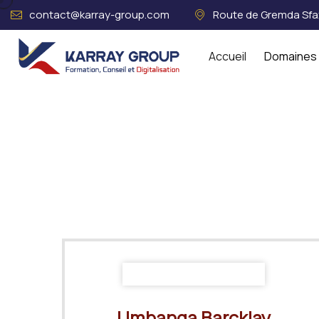
contact@karray-group.com
Route de Gremda Sfax
Accueil
Domaines 
Acceuil
Consultants Certifiés
B
Umbanga Barcklay