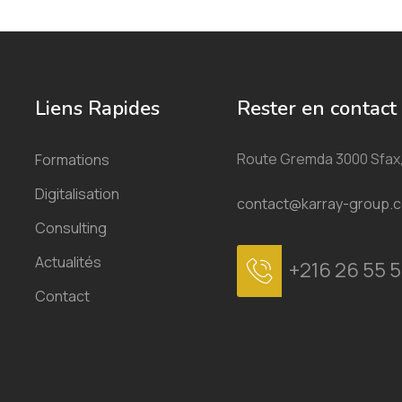
Liens Rapides
Rester en contact
Route Gremda 3000 Sfax,
Formations
Digitalisation
contact@karray-group.
Consulting
Actualités
+216 26 55 5
Contact