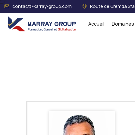
contact@karray-group.com
Route de Gremda Sfax
Accueil
Domaines 
Acceuil
Consultants Certifiés
T