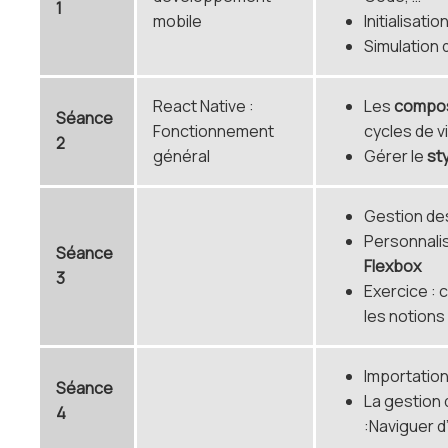
1
mobile
Initialisati
Simulation 
React Native :
Les
compo
Séance
Fonctionnement
cycles de vi
2
général
Gérer le
st
Gestion d
Personnalis
Séance
Flexbox
3
Exercice : 
les notion
Importatio
Séance
La gestion 
4
:Naviguer d