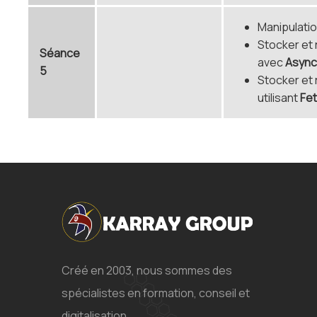
Manipulati
Stocker et
Séance
avec
Async
5
Stocker et 
utilisant
Fe
Créé en 2003, nous sommes des
spécialistes en formation, conseil et
digitalisation.