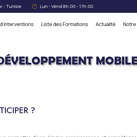
 - Tunisie
Lun - Vend 8h:00 - 17h:00
d’interventions
Liste des Formations
Actualité
Notre
DÉVELOPPEMENT MOBILE 
& Développement
Formation en Développement Mob
ICIPER ?