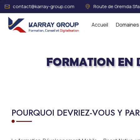
contact@karray-group.com
Route de Gremda Sfax
Accueil
Domaines 
FORMATION EN 
Acceuil
Système d'information 
POURQUOI DEVRIEZ-VOUS Y PART