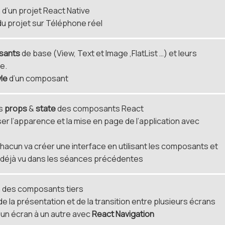
on d’un projet React Native
du projet sur Téléphone réel
sants
de base (View, Text et Image ,FlatList …) et leurs
e.
yle
d’un composant
es
props
&
state
des composants React
er l’apparence et la mise en page de l’application avec
chacun va créer une interface en utilisant les composants et
s déjà vu dans les séances précédentes
n des composants tiers
de la présentation et de la transition entre plusieurs écrans
’un écran à un autre avec
React
Navigation