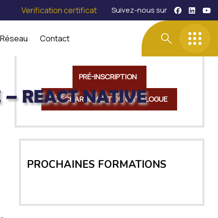
Verification certificat
Suivez-nous sur
 Réseau
Contact
PRÉ-INSCRIPTION
– REACT NATIVE
TÉLÉCHARGEMENT DU CATALOGUE
ile – React Native
PROCHAINES FORMATIONS